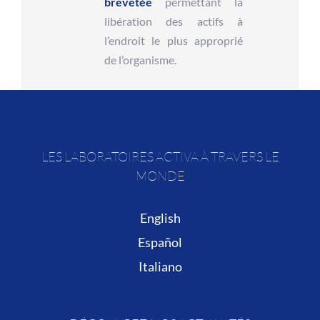
brevetée
permettant la
libération des actifs à
l’endroit le plus approprié
de l’organisme.
LES LABORATOIRES ACTIVA À TRAVERS LE
MONDE
English
Español
Italiano