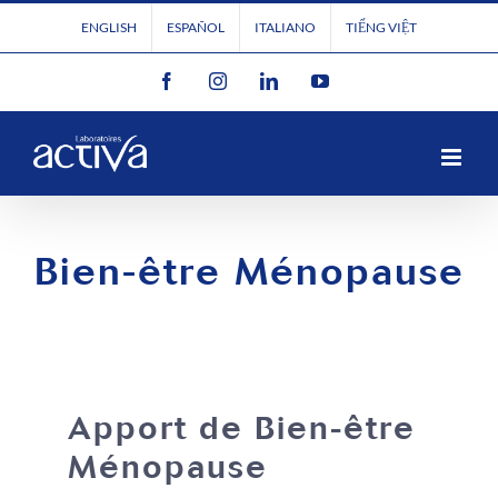
Passer
ENGLISH
ESPAÑOL
ITALIANO
TIẾNG VIỆT
au
Facebook
Instagram
LinkedIn
YouTube
contenu
Bien-être Ménopause
Apport de Bien-être
Ménopause