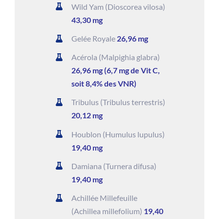
Wild Yam (Dioscorea vilosa)
43,30 mg
Gelée Royale
26,96 mg
Acérola (Malpighia glabra)
26,96 mg (6,7 mg de Vit C,
soit 8,4% des VNR)
Tribulus (Tribulus terrestris)
20,12 mg
Houblon (Humulus lupulus)
19,40 mg
Damiana (Turnera difusa)
19,40 mg
Achillée Millefeuille
(Achillea millefolium)
19,40