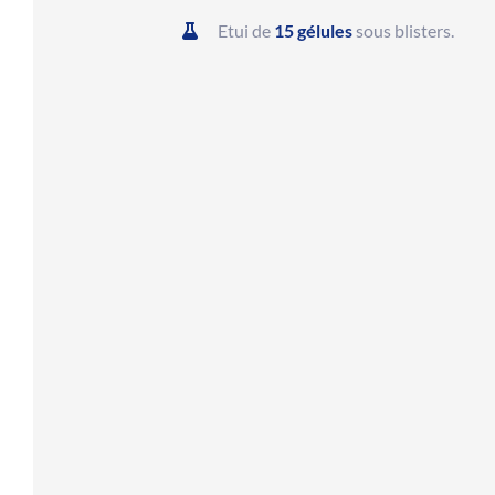
Etui de
15 gélules
sous blisters.