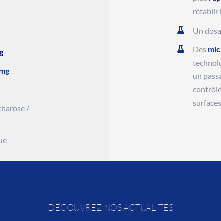
rétablir 
Un dosag
Des
mic
mg
technolo
 mg
un pass
contrôlé
surfaces
charose /
ue
DÉCOUVREZ NOS ACTUALITÉS