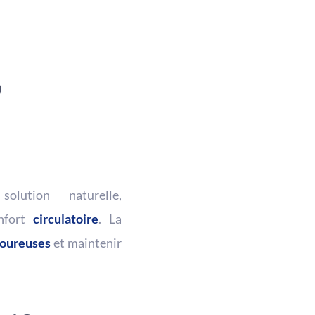
o
ution naturelle,
nfort
circulatoire
. La
loureuses
et maintenir