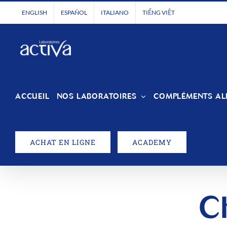
Passer
ENGLISH
ESPAÑOL
ITALIANO
TIẾNG VIỆT
au
contenu
ACCUEIL
NOS LABORATOIRES
COMPLÉMENTS AL
ACHAT EN LIGNE
ACADEMY
C