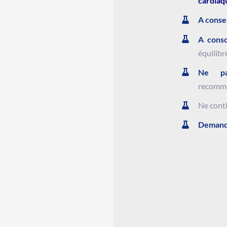
cardiaq
A conse
A cons
équilibr
Ne pa
recomm
Ne conti
Demand