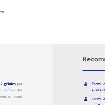
es
.
Recom
e
2 gélules
par
Formule
en dehors des
allaitan
uvertes avant
Formule