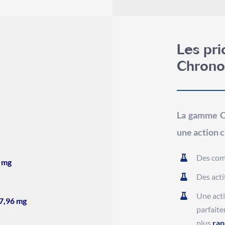
Les pr
Chron
La gamme Ch
une action c
Des com
 mg
Des acti
Une acti
7,96 mg
parfaite
plus
rap