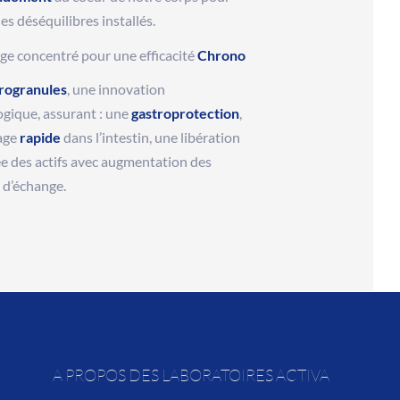
les déséquilibres installés.
e concentré pour une efficacité
Chrono
rogranules
, une innovation
gique, assurant : une
gastroprotection
,
age
rapide
dans l’intestin, une libération
e des actifs avec augmentation des
 d’échange.
A PROPOS DES LABORATOIRES ACTIVA