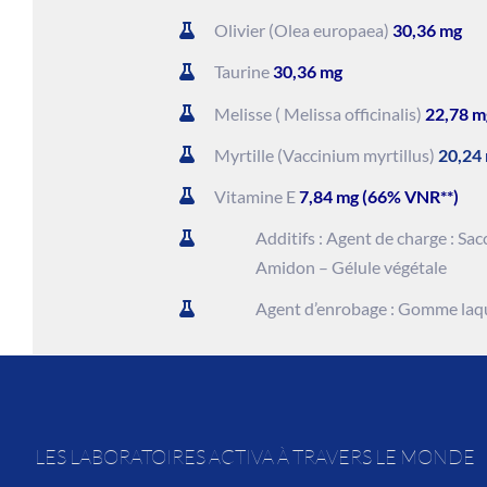
Olivier (Olea europaea)
30,36 mg
Taurine
30,36 mg
Melisse ( Melissa officinalis)
22,78 
Myrtille (Vaccinium myrtillus)
20,24
Vitamine E
7,84 mg (66% VNR**)
Additifs : Agent de charge : Sac
Amidon – Gélule végétale
Agent d’enrobage : Gomme laq
LES LABORATOIRES ACTIVA À TRAVERS LE MONDE