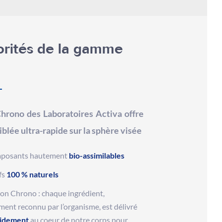
iorités de la gamme
o
rono des Laboratoires Activa offre
iblée ultra-rapide sur la sphère visée
posants hautement
bio-assimilables
fs
100 % naturels
on Chrono : chaque ingrédient,
ment reconnu par l’organisme, est délivré
idement
au coeur de notre corps pour