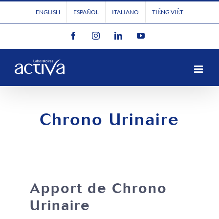
Passer
ENGLISH
ESPAÑOL
ITALIANO
TIẾNG VIỆT
au
Facebook
Instagram
LinkedIn
YouTube
contenu
Chrono Urinaire
Apport de Chrono
Urinaire