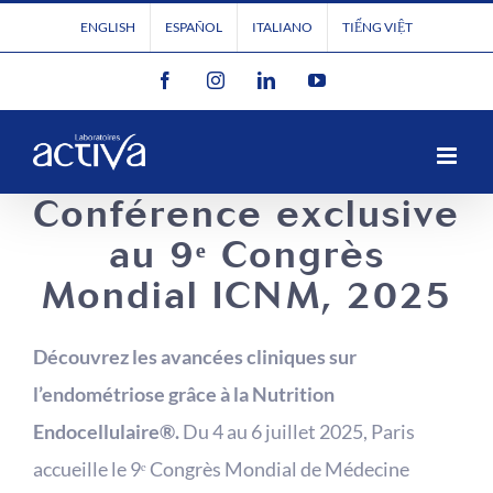
Passer
ENGLISH
ESPAÑOL
ITALIANO
TIẾNG VIỆT
au
Facebook
Instagram
LinkedIn
YouTube
contenu
Conférence exclusive
au 9ᵉ Congrès
Mondial ICNM, 2025
Découvrez les avancées cliniques sur
l’endométriose grâce à la Nutrition
Endocellulaire®.
Du 4 au 6 juillet 2025, Paris
accueille le 9ᵉ Congrès Mondial de Médecine