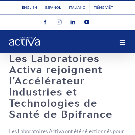
Passer
ENGLISH
ESPAÑOL
ITALIANO
TIẾNG VIỆT
au
Facebook
Instagram
LinkedIn
YouTube
contenu
Les Laboratoires
Activa rejoignent
l’Accélérateur
Industries et
Technologies de
Santé de Bpifrance
Les Laboratoires Activa ont été sélectionnés pour