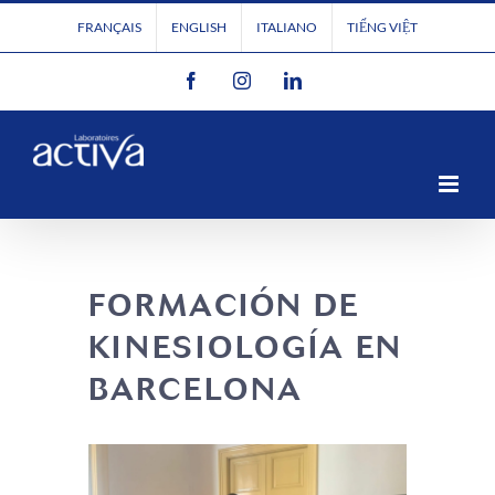
Passer
FRANÇAIS
ENGLISH
ITALIANO
TIẾNG VIỆT
au
Facebook
Instagram
LinkedIn
contenu
FORMACIÓN DE
KINESIOLOGÍA EN
BARCELONA