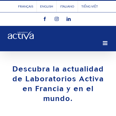
Passer
FRANÇAIS
ENGLISH
ITALIANO
TIẾNG VIỆT
au
Facebook
Instagram
LinkedIn
contenu
Descubra la actualidad
de Laboratorios Activa
en Francia y en el
mundo.