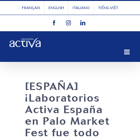
Passer
FRANÇAIS
ENGLISH
ITALIANO
TIẾNG VIỆT
au
Facebook
Instagram
LinkedIn
contenu
[
ESPAÑA
]
¡Laboratorios
Activa España
en Palo Market
Fest fue todo